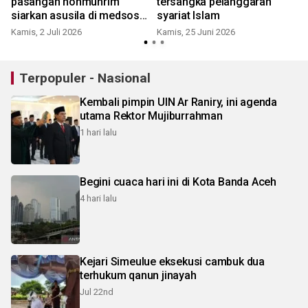
pasangan nonmuhrim
tersangka pelanggaran
siarkan asusila di medsos
syariat Islam
Tiktok
Kamis, 2 Juli 2026
Kamis, 25 Juni 2026
Terpopuler - Nasional
Kembali pimpin UIN Ar Raniry, ini agenda
utama Rektor Mujiburrahman
1 hari lalu
Begini cuaca hari ini di Kota Banda Aceh
4 hari lalu
Kejari Simeulue eksekusi cambuk dua
terhukum qanun jinayah
Jul 22nd