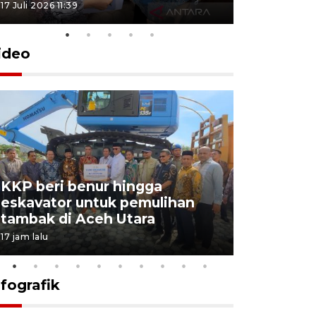
17 Juli 2026 11:39
2 Juli 2026 18:
ideo
KKP beri benur hingga
Pemerint
eskavator untuk pemulihan
BIAS 202
tambak di Aceh Utara
kekebala
17 jam lalu
18 jam lalu
nfografik