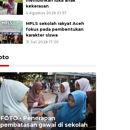
memulihkan luka anak
kekerasan
4 Agustus 2026 21:37
MPLS sekolah rakyat Aceh
fokus pada pembentukan
karakter siswa
31 Juli 2026 17:20
oto
FOTO - Penerapan
FOTO - Tar
pembatasan gawai di sekolah
Triwulan 