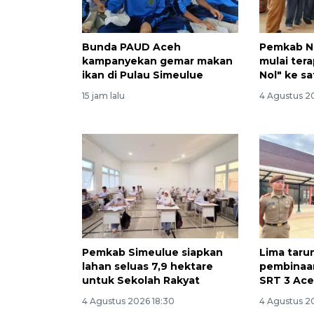
Bunda PAUD Aceh
Pemkab N
kampanyekan gemar makan
mulai ter
ikan di Pulau Simeulue
Nol" ke s
15 jam lalu
4 Agustus 2
Pemkab Simeulue siapkan
Lima taru
lahan seluas 7,9 hektare
pembinaan
untuk Sekolah Rakyat
SRT 3 Ac
4 Agustus 2026 18:30
4 Agustus 2