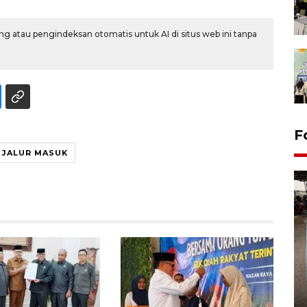
g atau pengindeksan otomatis untuk AI di situs web ini tanpa
F
JALUR MASUK
FOTO - Arus libur Panjang ke
Sabang meningkat