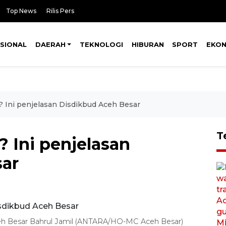
Top News
Rilis Pers
SIONAL
DAERAH
TEKNOLOGI
HIBURAN
SPORT
EKO
? Ini penjelasan Disdikbud Aceh Besar
T
? Ini penjelasan
sar
eh Besar Bahrul Jamil (ANTARA/HO-MC Aceh Besar)