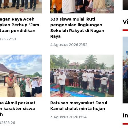
2 Juni 2026 10:33
agan Raya Aceh
330 siswa mulai ikuti
V
apkan Perbup "Jam
pengenalan lingkungan
atuan pendidikan
Sekolah Rakyat di Nagan
Raya
026 22:59
4 Agustus 2026 21:52
Pemkot Lhokseumawe siap
terima peralihan RSUD Cut
Meutia
31 Juli 2026 20:28
na Akmil perkuat
Ratusan masyarakat Darul
 karakter siswa
Kamal shalat minta hujan
eh
I
3 Agustus 2026 17:14
026 18:26