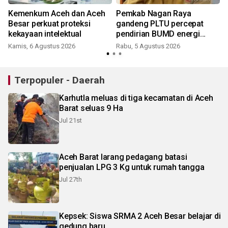
Kemenkum Aceh dan Aceh
Pemkab Nagan Raya
Besar perkuat proteksi
gandeng PLTU percepat
kekayaan intelektual
pendirian BUMD energi
Biomassa
Kamis, 6 Agustus 2026
Rabu, 5 Agustus 2026
Terpopuler - Daerah
Karhutla meluas di tiga kecamatan di Aceh
Barat seluas 9 Ha
Jul 21st
Aceh Barat larang pedagang batasi
penjualan LPG 3 Kg untuk rumah tangga
Jul 27th
Kepsek: Siswa SRMA 2 Aceh Besar belajar di
gedung baru