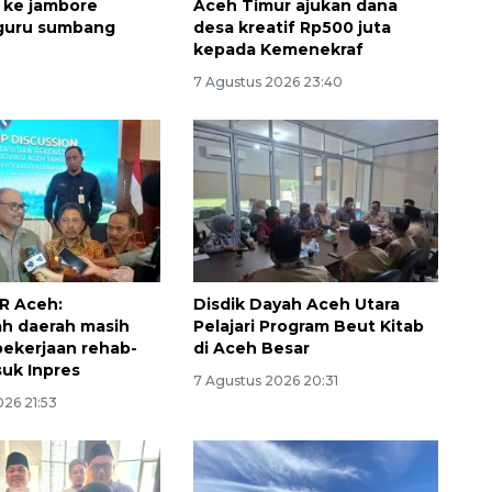
 ke jambore
Aceh Timur ajukan dana
 guru sumbang
desa kreatif Rp500 juta
kepada Kemenekraf
7 Agustus 2026 23:40
160 ribu sambungan baru
jaringan gas 2026
R Aceh:
Disdik Dayah Aceh Utara
h daerah masih
Pelajari Program Beut Kitab
2026-08-07 18:00:00
 pekerjaan rehab-
di Aceh Besar
uk Inpres
7 Agustus 2026 20:31
026 21:53