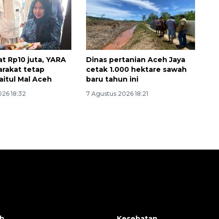
at Rp10 juta, YARA
Dinas pertanian Aceh Jaya
arakat tetap
cetak 1.000 hektare sawah
aitul Mal Aceh
baru tahun ini
026 18:32
7 Agustus 2026 18:21
h
Kesehatan