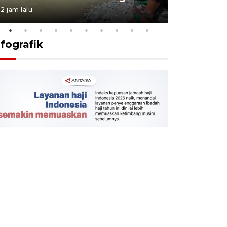
2 jam lalu
2 jam lalu
nfografik