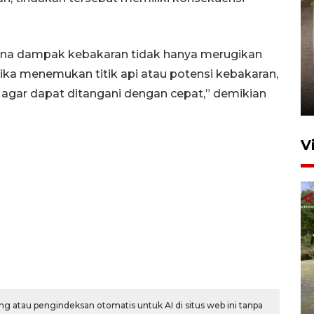
rena dampak kebakaran tidak hanya merugikan
FOTO - Arus libur Panjang ke
. Jika menemukan titik api atau potensi kebakaran,
Sabang meningkat
 agar dapat ditangani dengan cepat,” demikian
2 Juni 2026 10:33
V
Dinkes Lhokseumawe uji
kualitas air cegah pencemaran
g atau pengindeksan otomatis untuk AI di situs web ini tanpa
E. coli