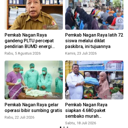
Pemkab Nagan Raya
Pemkab Nagan Raya latih 72
gandeng PLTU percepat
siswa melalui diklat
pendirian BUMD energi
paskibra, ini tujuannya
Biomassa
Rabu, 5 Agustus 2026
Kamis, 23 Juli 2026
K
Pemkab Nagan Raya gelar
Pemkab Nagan Raya
operasi bibir sumbing gratis
siapkan 4.680 paket
sembako murah
Rabu, 22 Juli 2026
sambutHUT kabupaten
Sabtu, 18 Juli 2026
S