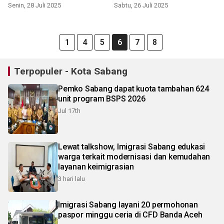
Balohan
5 Kota Sabang
Senin, 28 Juli 2025
Sabtu, 26 Juli 2025
1
4
5
6
7
8
Terpopuler - Kota Sabang
Pemko Sabang dapat kuota tambahan 624
unit program BSPS 2026
Jul 17th
Lewat talkshow, Imigrasi Sabang edukasi
warga terkait modernisasi dan kemudahan
layanan keimigrasian
3 hari lalu
Imigrasi Sabang layani 20 permohonan
paspor minggu ceria di CFD Banda Aceh