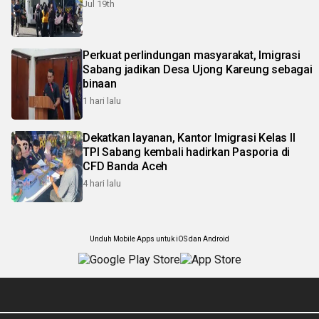
Jul 19th
Perkuat perlindungan masyarakat, Imigrasi
Sabang jadikan Desa Ujong Kareung sebagai
binaan
1 hari lalu
Dekatkan layanan, Kantor Imigrasi Kelas II
TPI Sabang kembali hadirkan Pasporia di
CFD Banda Aceh
4 hari lalu
Unduh Mobile Apps untuk iOS dan Android