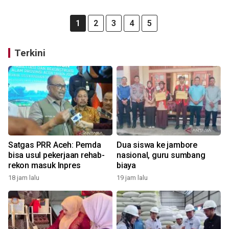
1
2
3
4
5
Terkini
Satgas PRR Aceh: Pemda
Dua siswa ke jambore
bisa usul pekerjaan rehab-
nasional, guru sumbang
rekon masuk Inpres
biaya
18 jam lalu
19 jam lalu