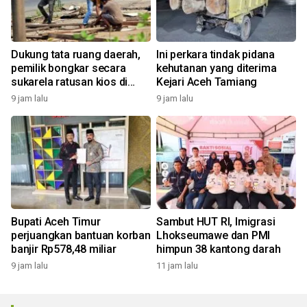
Dukung tata ruang daerah,
Ini perkara tindak pidana
pemilik bongkar secara
kehutanan yang diterima
sukarela ratusan kios di
Kejari Aceh Tamiang
Kota Mini Pidie
9 jam lalu
9 jam lalu
Bupati Aceh Timur
Sambut HUT RI, Imigrasi
perjuangkan bantuan korban
Lhokseumawe dan PMI
banjir Rp578,48 miliar
himpun 38 kantong darah
9 jam lalu
11 jam lalu