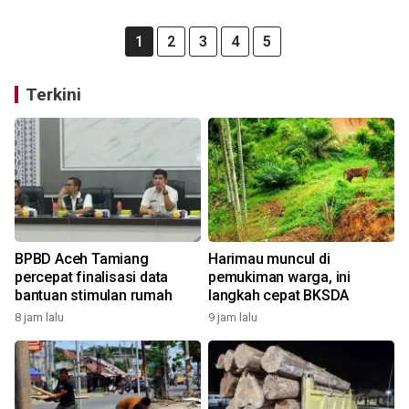
1
2
3
4
5
Terkini
BPBD Aceh Tamiang
Harimau muncul di
percepat finalisasi data
pemukiman warga, ini
bantuan stimulan rumah
langkah cepat BKSDA
8 jam lalu
9 jam lalu