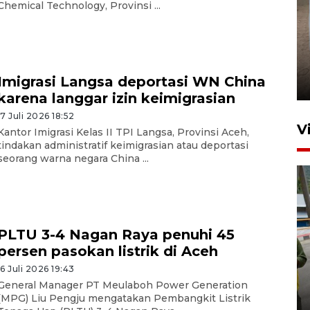
Chemical Technology, Provinsi ...
FOTO - Arus libur Panjang ke
Sabang meningkat
Imigrasi Langsa deportasi WN China
2 Juni 2026 10:33
karena langgar izin keimigrasian
17 Juli 2026 18:52
V
Kantor Imigrasi Kelas II TPI Langsa, Provinsi Aceh,
tindakan administratif keimigrasian atau deportasi
seorang warna negara China ...
PLTU 3-4 Nagan Raya penuhi 45
persen pasokan listrik di Aceh
KKP beri benur hingga
16 Juli 2026 19:43
eskavator untuk pemulihan
General Manager PT Meulaboh Power Generation
tambak di Aceh Utara
(MPG) Liu Pengju mengatakan Pembangkit Listrik
6 Agustus 2026 16:44