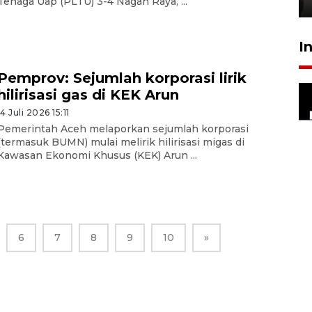
Tenaga Uap (PLTU) 3-4 Nagan Raya, ...
I
Pemprov: Sejumlah korporasi lirik
hilirisasi gas di KEK Arun
14 Juli 2026 15:11
Pemerintah Aceh melaporkan sejumlah korporasi
(termasuk BUMN) mulai melirik hilirisasi migas di
Kawasan Ekonomi Khusus (KEK) Arun ...
6
7
8
9
10
»