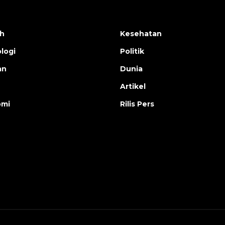
h
Kesehatan
logi
Politik
an
Dunia
Artikel
omi
Rilis Pers