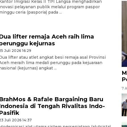
Kantor Imigrasi Kelas II TPI Langsa menghadirkan
inovasi pelayanan publik melalui program paspor
minggu ceria (pasporia) pada ...
Dua lifter remaja Aceh raih lima
perunggu kejurnas
25 Juli 2026 16:29
Dua lifter atau atlet angkat besi remaja asal Provinsi
Aceh meraih lima medali perunggu pada kejuaraan
nasional (kejurnas) angkat ...
M
P
7 
BrahMos & Rafale Bargaining Baru
Indonesia di Tengah Rivalitas Indo-
Pasifik
23 Juli 2026 14:37
Modernisasi alat utama sistem persenjataan (alutsista)