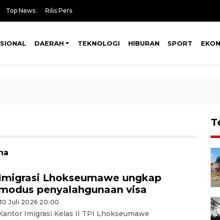
Top News
Rilis Pers
SIONAL
DAERAH
TEKNOLOGI
HIBURAN
SPORT
EKO
T
na
Imigrasi Lhokseumawe ungkap
modus penyalahgunaan visa
30 Juli 2026 20:00
Kantor Imigrasi Kelas II TPI Lhokseumawe