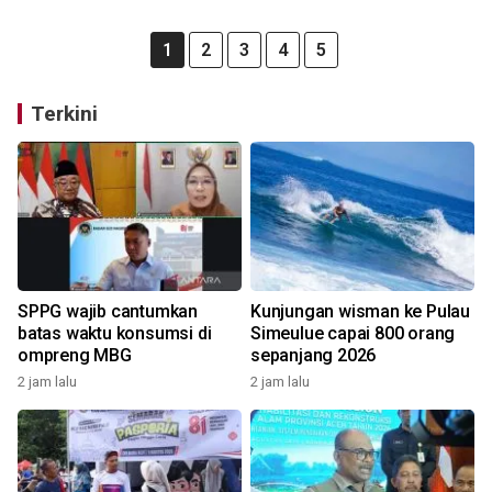
1
2
3
4
5
Terkini
SPPG wajib cantumkan
Kunjungan wisman ke Pulau
batas waktu konsumsi di
Simeulue capai 800 orang
ompreng MBG
sepanjang 2026
2 jam lalu
2 jam lalu