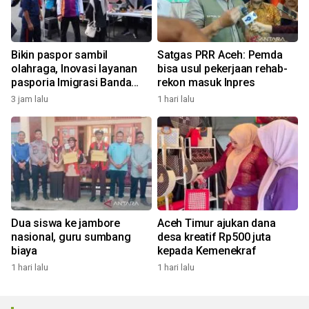
Bikin paspor sambil
Satgas PRR Aceh: Pemda
olahraga, Inovasi layanan
bisa usul pekerjaan rehab-
pasporia Imigrasi Banda
rekon masuk Inpres
Aceh buat CFD makin ceria
3 jam lalu
1 hari lalu
Dua siswa ke jambore
Aceh Timur ajukan dana
nasional, guru sumbang
desa kreatif Rp500 juta
biaya
kepada Kemenekraf
1 hari lalu
1 hari lalu