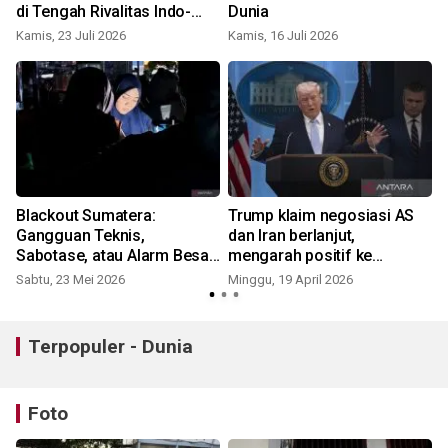
di Tengah Rivalitas Indo-
Dunia
R
Pasifik
Kamis, 23 Juli 2026
Kamis, 16 Juli 2026
Blackout Sumatera:
Trump klaim negosiasi AS
Gangguan Teknis,
dan Iran berlanjut,
Sabotase, atau Alarm Besar
mengarah positif ke
Sistem Listrik Nasional?
perdamaian
Sabtu, 23 Mei 2026
Minggu, 19 April 2026
S
Terpopuler - Dunia
Foto