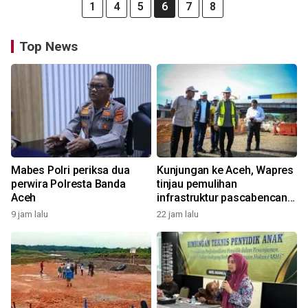
1
4
5
6
7
8
Top News
Mabes Polri periksa dua
Kunjungan ke Aceh, Wapres
perwira Polresta Banda
tinjau pemulihan
Aceh
infrastruktur pascabencana
di Aceh
9 jam lalu
22 jam lalu