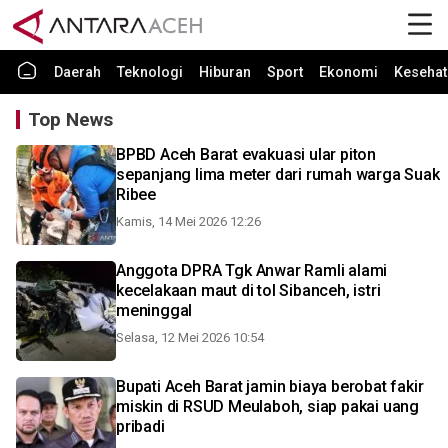
Daerah
Teknologi
Hiburan
Sport
Ekonomi
Kesehat
Top News
BPBD Aceh Barat evakuasi ular piton
sepanjang lima meter dari rumah warga Suak
Ribee
Kamis, 14 Mei 2026 12:26
Anggota DPRA Tgk Anwar Ramli alami
kecelakaan maut di tol Sibanceh, istri
meninggal
Selasa, 12 Mei 2026 10:54
Bupati Aceh Barat jamin biaya berobat fakir
miskin di RSUD Meulaboh, siap pakai uang
pribadi