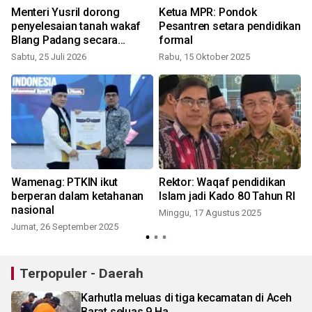
Menteri Yusril dorong
Ketua MPR: Pondok
penyelesaian tanah wakaf
Pesantren setara pendidikan
Blang Padang secara
formal
hukum berkeadilan
Sabtu, 25 Juli 2026
Rabu, 15 Oktober 2025
Wamenag: PTKIN ikut
Rektor: Waqaf pendidikan
g
berperan dalam ketahanan
Islam jadi Kado 80 Tahun RI
nasional
Minggu, 17 Agustus 2025
Jumat, 26 September 2025
Terpopuler - Daerah
Karhutla meluas di tiga kecamatan di Aceh
Barat seluas 9 Ha