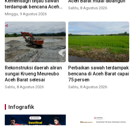
Kemendagri tinjau sawah
Aceh Barat mulai dibangun
terdampak bencana Aceh
Sabtu, 8 Agustus 2026
Barat
Minggu, 9 Agustus 2026
Rekonstruksi daerah aliran
Perbaikan sawah terdampak
sungai Krueng Meureubo
bencana di Aceh Barat capai
Aceh Barat selesai
75 persen
Sabtu, 8 Agustus 2026
Sabtu, 8 Agustus 2026
Infografik