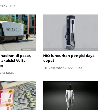
2023 10:53
hadiran di pasar,
NIO luncurkan pengisi daya
 akuisisi Volta
cepat
Sinyal positif perekonomian
un
Indonesia
28 Desember 2022 09:33
023 10:04
2026-08-05 15:00:00