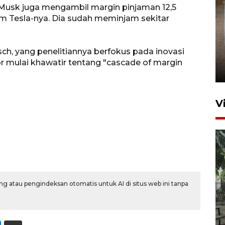
 Musk juga mengambil margin pinjaman 12,5
am Tesla-nya. Dia sudah meminjam sekitar
FOTO - Arus libur Panjang ke
sch, yang penelitiannya berfokus pada inovasi
Sabang meningkat
 mulai khawatir tentang "cascade of margin
2 Juni 2026 10:33
V
g atau pengindeksan otomatis untuk AI di situs web ini tanpa
400 lebih siswa Sekolah
Rakyat Terintegrasi Aceh
mulai masuk asrama