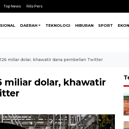
Top News
Rilis Pers
SIONAL
DAERAH
TEKNOLOGI
HIBURAN
SPORT
EKO
i 126 miliar dolar, khawatir dana pembelian Twitter
T
6 miliar dolar, khawatir
tter