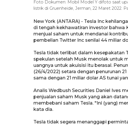
Foto Dokumen: Mobil Model Y difoto saat upa
listrik di Gruenheide, Jerman, 22 Maret 2022. 
New York (ANTARA) - Tesla Inc kehilangan
di tengah kekhawatiran investor bahwa 
menjual saham untuk mendanai kontribusi
pembelian Twitter Inc senilai 44 miliar do
Tesla tidak terlibat dalam kesepakatan 
spekulan setelah Musk menolak untuk 
uangnya untuk akuisisi itu berasal. Pen
(26/4/2022) setara dengan penurunan 21 m
sama dengan 21 miliar dolar AS tunai y
Analis Wedbush Securities Daniel Ives
penjualan saham Musk yang akan datang
membebani saham Tesla. "Ini (yang) me
kata dia.
Tesla tidak segera menanggapi permint