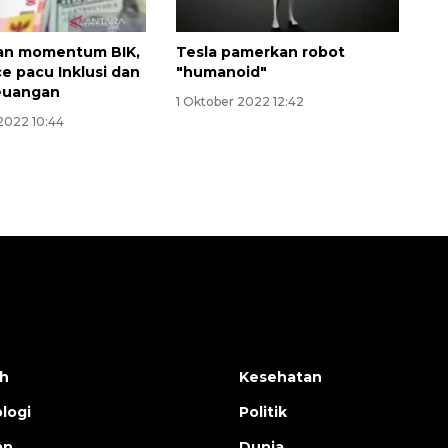
an momentum BIK,
Tesla pamerkan robot
ce pacu Inklusi dan
"humanoid"
Keuangan
1 Oktober 2022 12:42
2022 10:44
h
Kesehatan
logi
Politik
an
Dunia