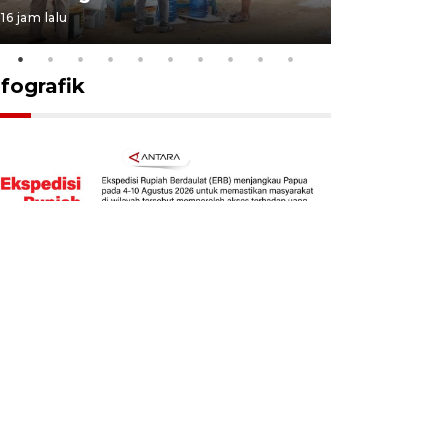
16 jam lalu
5 Agustus 202
nfografik