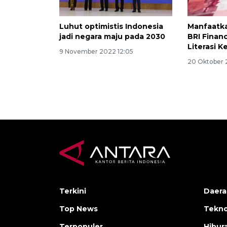
Luhut optimistis Indonesia
Manfaatk
jadi negara maju pada 2030
BRI Finan
Literasi 
9 November 2022 12:05
20 Oktober 
Terkini
Daera
Top News
Tekno
Terpopuler
Hibur