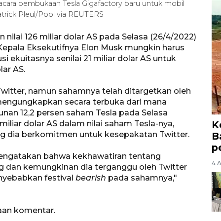
cara pembukaan Tesla Gigafactory baru untuk mobil
Patrick Pleul/Pool via REUTERS
 nilai 126 miliar dolar AS pada Selasa (26/4/2022)
Kepala Eksekutifnya Elon Musk mungkin harus
 ekuitasnya senilai 21 miliar dolar AS untuk
lar AS.
Twitter, namun sahamnya telah ditargetkan oleh
mengungkapkan secara terbuka dari mana
urunan 12,2 persen saham Tesla pada Selasa
iliar dolar AS dalam nilai saham Tesla-nya,
K
ang dia berkomitmen untuk kesepakatan Twitter.
B
p
 mengatakan bahwa kekhawatiran tentang
4 
 dan kemungkinan dia terganggu oleh Twitter
nyebabkan festival
bearish
pada sahamnya,"
aan komentar.