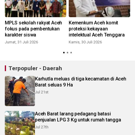
MPLS sekolah rakyat Aceh
Kemenkum Aceh komit
fokus pada pembentukan
proteksi kekayaan
karakter siswa
intelektual Aceh Tenggara
Jumat, 31 Juli 2026
Kamis, 30 Juli 2026
M
Terpopuler - Daerah
Karhutla meluas di tiga kecamatan di Aceh
Barat seluas 9 Ha
Jul 21st
Aceh Barat larang pedagang batasi
penjualan LPG 3 Kg untuk rumah tangga
Jul 27th