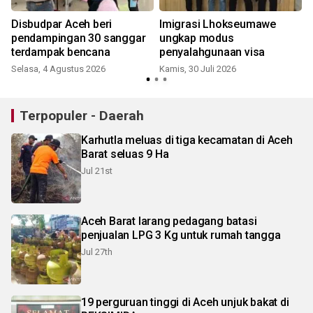
Disbudpar Aceh beri
Imigrasi Lhokseumawe
pendampingan 30 sanggar
ungkap modus
terdampak bencana
penyalahgunaan visa
Selasa, 4 Agustus 2026
Kamis, 30 Juli 2026
K
Terpopuler - Daerah
Karhutla meluas di tiga kecamatan di Aceh
Barat seluas 9 Ha
Jul 21st
Aceh Barat larang pedagang batasi
penjualan LPG 3 Kg untuk rumah tangga
Jul 27th
19 perguruan tinggi di Aceh unjuk bakat di