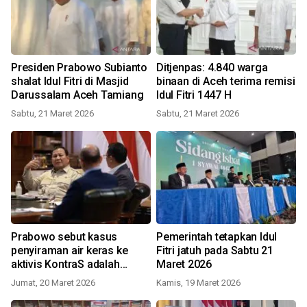
Presiden Prabowo Subianto
Ditjenpas: 4.840 warga
shalat Idul Fitri di Masjid
binaan di Aceh terima remisi
Darussalam Aceh Tamiang
Idul Fitri 1447 H
Sabtu, 21 Maret 2026
Sabtu, 21 Maret 2026
Prabowo sebut kasus
Pemerintah tetapkan Idul
penyiraman air keras ke
Fitri jatuh pada Sabtu 21
aktivis KontraS adalah
Maret 2026
bentuk terorisme
Jumat, 20 Maret 2026
Kamis, 19 Maret 2026