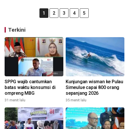
1
2
3
4
5
Terkini
SPPG wajib cantumkan
Kunjungan wisman ke Pulau
batas waktu konsumsi di
Simeulue capai 800 orang
ompreng MBG
sepanjang 2026
31 menit lalu
35 menit lalu