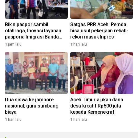
Bikin paspor sambil
Satgas PRR Aceh: Pemda
olahraga, Inovasi layanan
bisa usul pekerjaan rehab-
pasporia Imigrasi Banda
rekon masuk Inpres
Aceh buat CFD makin ceria
1 jam lalu
1 hari lalu
Dua siswa ke jambore
Aceh Timur ajukan dana
nasional, guru sumbang
desa kreatif Rp500 juta
biaya
kepada Kemenekraf
1 hari lalu
1 hari lalu