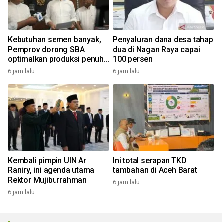
Kebutuhan semen banyak,
Penyaluran dana desa tahap
Pemprov dorong SBA
dua di Nagan Raya capai
optimalkan produksi penuhi
100 persen
kebutuhan Aceh
6 jam lalu
6 jam lalu
Kembali pimpin UIN Ar
Ini total serapan TKD
Raniry, ini agenda utama
tambahan di Aceh Barat
Rektor Mujiburrahman
6 jam lalu
6 jam lalu