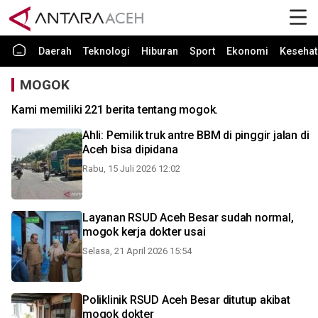
Daerah
Teknologi
Hiburan
Sport
Ekonomi
Kesehat
MOGOK
Kami memiliki 221 berita tentang mogok.
Ahli: Pemilik truk antre BBM di pinggir jalan di
Aceh bisa dipidana
Rabu, 15 Juli 2026 12:02
Layanan RSUD Aceh Besar sudah normal,
mogok kerja dokter usai
Selasa, 21 April 2026 15:54
Poliklinik RSUD Aceh Besar ditutup akibat
mogok dokter