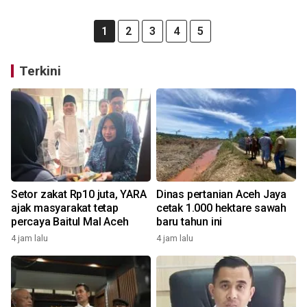
1
2
3
4
5
Terkini
Setor zakat Rp10 juta, YARA
Dinas pertanian Aceh Jaya
ajak masyarakat tetap
cetak 1.000 hektare sawah
percaya Baitul Mal Aceh
baru tahun ini
4 jam lalu
4 jam lalu