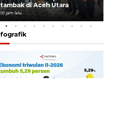
tambak di Aceh Utara
kekebala
10 jam lalu
10 jam lalu
nfografik