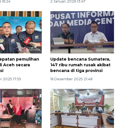
 16:24
2 Januari 2026 13:47
epatan pemulihan
Update bencana Sumatera,
i Aceh secara
147 ribu rumah rusak akibat
si
bencana di tiga provinsi
Memberantas kejahatan
 2025 17:55
16 Desember 2025 21:48
jalanan Jakarta
2026-08-05 18:00:00