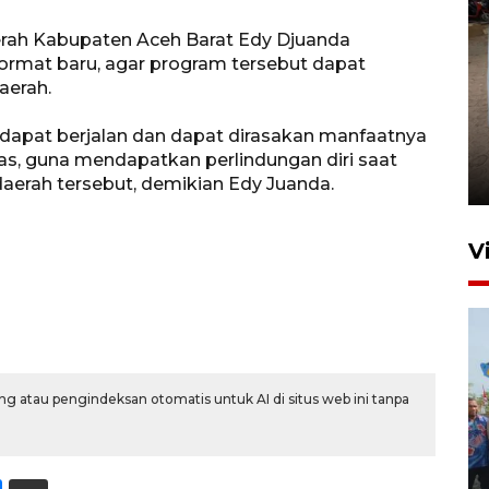
Daerah Kabupaten Aceh Barat Edy Djuanda
rmat baru, agar program tersebut dapat
aerah.
FOTO - Arus libur Panjang ke
apat berjalan dan dapat dirasakan manfaatnya
Sabang meningkat
pas, guna mendapatkan perlindungan diri saat
2 Juni 2026 10:33
daerah tersebut, demikian Edy Juanda.
V
g atau pengindeksan otomatis untuk AI di situs web ini tanpa
Pemkot Lhokseumawe siap
terima peralihan RSUD Cut