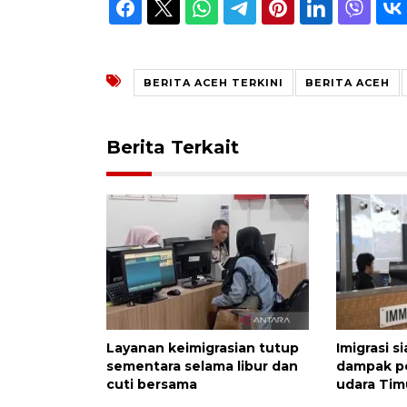
BERITA ACEH TERKINI
BERITA ACEH
Berita Terkait
Layanan keimigrasian tutup
Imigrasi s
sementara selama libur dan
dampak p
cuti bersama
udara Tim