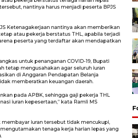
tau pekerja berstatus tenaga harian lepas
tersebut, nantinya harus menjadi peserta BPJS
PJS Ketenagakerjaan nantinya akan memberikan
tap atau pekerja berstatus THL, apabila terjadi
karena peserta yang terdaftar akan mendapatkan
angkas untuk penanganan COVID-19, Bupati
h tetap mengusahakan agar seluruh iuran
asikan di Anggaran Pendapatan Belanja
tidak memberatkan keuangan daerah.
ankan pada APBK, sehingga gaji pekerja THL
nasi iuran kepesertaan,” kata Ramli MS
F
 membayar iuran tersebut tidak mencukupi,
 mengutamakan tenaga kerja harian lepas yang
.