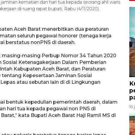
jaminan kematian dan hari tua kepada seorang ahli waris
erjaan di ruang rapat bupati, Rabu (4/11/2020).
aten Aceh Barat menerbitkan dua peraturan
amatan seluruh pegawai honorer (tenaga kerja
wai berstatus nonPNS di daerah.
ut masing-masing Perbup Nomor 34 Tahun 2020
n Sosial Ketenagakerjaan Dalam Pemberian
intah Kabupaten Aceh Barat, dan Peraturan
 tentang Kepesertaan Jaminan Sosial
epas atau sebutan lain di di Lingkungan
K
p
p
ai bentuk kepedulian pemerintah daerah, dalam
10 
an hari tua kepada pegawai non PNS di
arat,” kata Bupati Aceh Barat Haji Ramli MS di