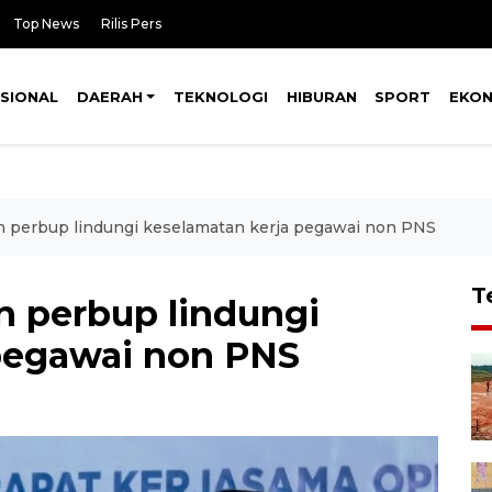
Top News
Rilis Pers
SIONAL
DAERAH
TEKNOLOGI
HIBURAN
SPORT
EKO
an perbup lindungi keselamatan kerja pegawai non PNS
T
n perbup lindungi
pegawai non PNS