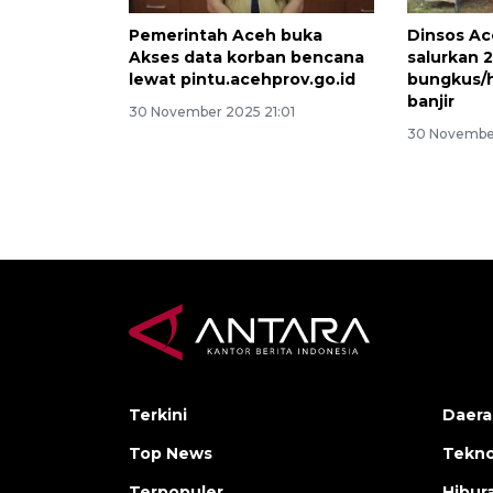
Pemerintah Aceh buka
Dinsos A
Akses data korban bencana
salurkan 2
lewat pintu.acehprov.go.id
bungkus/h
banjir
30 November 2025 21:01
30 November
Terkini
Daera
Top News
Tekno
Terpopuler
Hibur