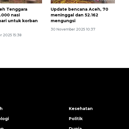
ceh Tenggara
Update bencana Aceh, 70
.000 nasi
meninggal dan 52.162
ari untuk korban
mengungsi
30 November 2025 10:37
 2025 15:38
h
Kesehatan
logi
Politik
an
Dunia