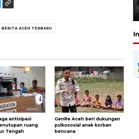
Meutia
31 Juli 2026 20:28
BERITA ACEH TERBARU
I
iaga antisipasi
GenRe Aceh beri dukungan
enutupan ruang
psikososial anak korban
ur Tengah
bencana