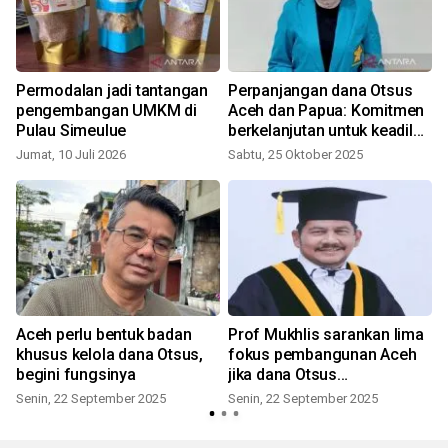
Permodalan jadi tantangan
Perpanjangan dana Otsus
pengembangan UMKM di
Aceh dan Papua: Komitmen
Pulau Simeulue
berkelanjutan untuk keadilan
dan kemandirian daerah
Jumat, 10 Juli 2026
Sabtu, 25 Oktober 2025
Aceh perlu bentuk badan
Prof Mukhlis sarankan lima
khusus kelola dana Otsus,
fokus pembangunan Aceh
begini fungsinya
jika dana Otsus
diperpanjang
Senin, 22 September 2025
Senin, 22 September 2025