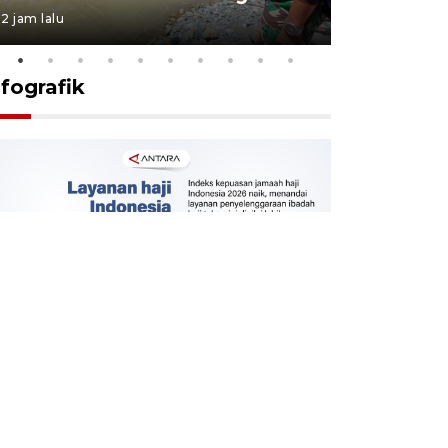
2 jam lalu
3 jam lalu
nfografik