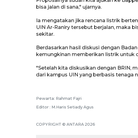
Proposalnya sudah kita ajukan ke Bapp
bisa jalan di sana," ujarnya.
Ia mengatakan jika rencana listrik be
UIN Ar-Raniry tersebut berjalan, maka b
sekitar.
Berdasarkan hasil diskusi dengan Badan R
kemungkinan memberikan listrik untuk de
"Setelah kita diskusikan dengan BRIN, m
dari kampus UIN yang berbasis tenaga nu
Pewarta: Rahmat Fajri
Editor : M.Haris Setiady Agus
COPYRIGHT © ANTARA 2026