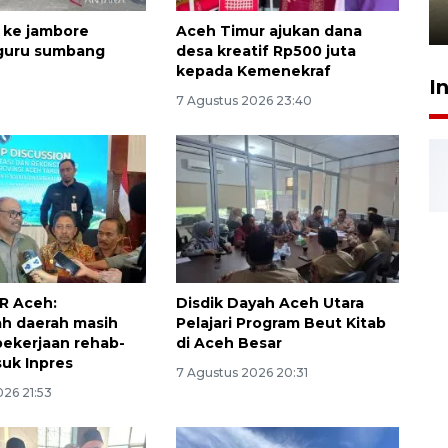
4 Agustus 2026 21:34
 ke jambore
Aceh Timur ajukan dana
 guru sumbang
desa kreatif Rp500 juta
kepada Kemenekraf
I
7 Agustus 2026 23:40
R Aceh:
Disdik Dayah Aceh Utara
h daerah masih
Pelajari Program Beut Kitab
 pekerjaan rehab-
di Aceh Besar
uk Inpres
7 Agustus 2026 20:31
026 21:53