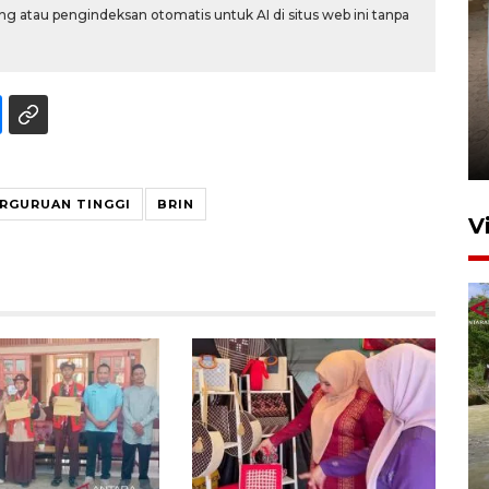
g atau pengindeksan otomatis untuk AI di situs web ini tanpa
FOTO - Arus libur Panjang ke
Sabang meningkat
2 Juni 2026 10:33
RGURUAN TINGGI
BRIN
V
Dinkes Lhokseumawe uji
kualitas air cegah pencemaran
E. coli