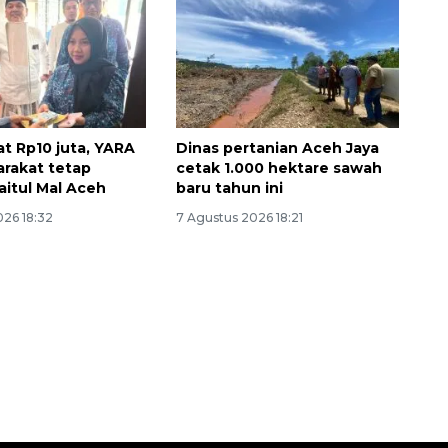
at Rp10 juta, YARA
Dinas pertanian Aceh Jaya
arakat tetap
cetak 1.000 hektare sawah
aitul Mal Aceh
baru tahun ini
026 18:32
7 Agustus 2026 18:21
160 ribu sambungan baru
jaringan gas 2026
2026-08-07 18:00:00