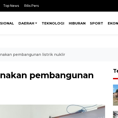
Top News
Rilis Pers
SIONAL
DAERAH
TEKNOLOGI
HIBURAN
SPORT
EKO
anakan pembangunan listrik nuklir
T
canakan pembangunan