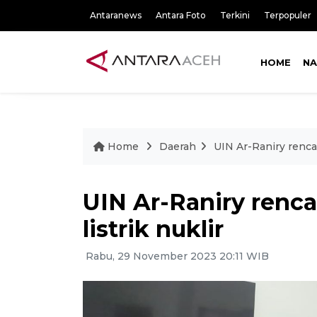
Antaranews
Antara Foto
Terkini
Terpopuler
HOME
NA
Home
Daerah
UIN Ar-Raniry renc
UIN Ar-Raniry ren
listrik nuklir
Rabu, 29 November 2023 20:11 WIB