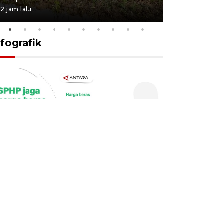
2 jam lalu
10 jam lalu
nfografik