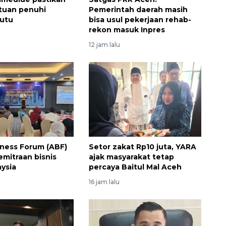
tuan penuhi
Pemerintah daerah masih
mutu
bisa usul pekerjaan rehab-
rekon masuk Inpres
12 jam lalu
Awas penipuan berbasis AI
ness Forum (ABF)
Setor zakat Rp10 juta, YARA
2026-08-07 13:45:00
emitraan bisnis
ajak masyarakat tetap
ysia
percaya Baitul Mal Aceh
16 jam lalu