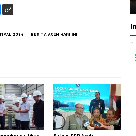
3 Agustus 2026 19:15
I
TIVAL 2024
BERITA ACEH HARI INI
imeulue pastikan
Satgas PRR Aceh: