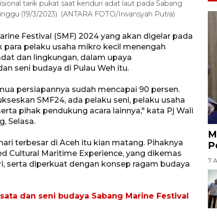
isional tarik pukat saat kenduri adat laut pada Sabang
Minggu (19/3/2023). (ANTARA FOTO/Irwansyah Putra)
ine Festival (SMF) 2024 yang akan digelar pada
 para pelaku usaha mikro kecil menengah
adat dan lingkungan, dalam upaya
n seni budaya di Pulau Weh itu.
semua persiapannya sudah mencapai 90 persen.
kseskan SMF24, ada pelaku seni, pelaku usaha
erta pihak pendukung acara lainnya," kata Pj Wali
, Selasa.
M
ari terbesar di Aceh itu kian matang. Pihaknya
P
 Cultural Maritime Experience, yang dikemas
7 
, serta diperkuat dengan konsep ragam budaya
wisata dan seni budaya Sabang Marine Festival