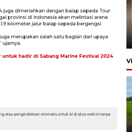
2024 juga dimeriahkan dengan balap sepeda Tour
ai provinsi di Indonesia akan melintasi arena
9 kilometer jalur balap sepeda bergengsi.
FOTO - Arus libur Panjang ke
Sabang meningkat
 juga merupakan salah satu bagian dari upaya
2 Juni 2026 10:33
 ujarnya.
 untuk hadir di Sabang Marine Festival 2024
V
g atau pengindeksan otomatis untuk AI di situs web ini tanpa
Program Taruna Bakti
Kepolisian latih siswa Sekolah
Rakyat Lhokseumawe