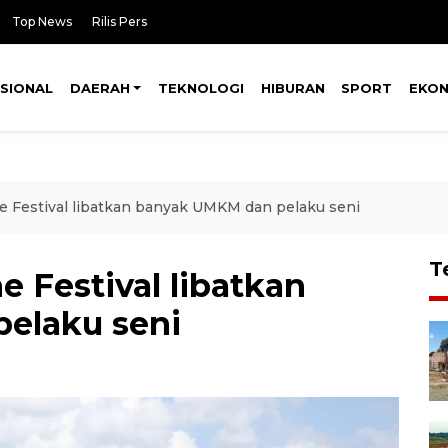
Top News
Rilis Pers
SIONAL
DAERAH
TEKNOLOGI
HIBURAN
SPORT
EKO
e Festival libatkan banyak UMKM dan pelaku seni
T
 Festival libatkan
elaku seni