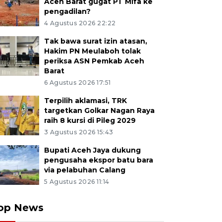
Aceh Barat gugat PT Mifa ke
pengadilan?
4 Agustus 2026 22:22
Tak bawa surat izin atasan,
Hakim PN Meulaboh tolak
periksa ASN Pemkab Aceh
Barat
6 Agustus 2026 17:51
Terpilih aklamasi, TRK
targetkan Golkar Nagan Raya
raih 8 kursi di Pileg 2029
3 Agustus 2026 15:43
Bupati Aceh Jaya dukung
pengusaha ekspor batu bara
via pelabuhan Calang
5 Agustus 2026 11:14
op News