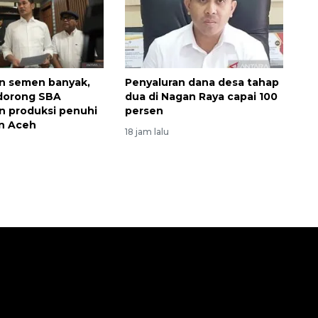
n semen banyak,
Penyaluran dana desa tahap
dorong SBA
dua di Nagan Raya capai 100
n produksi penuhi
persen
n Aceh
18 jam lalu