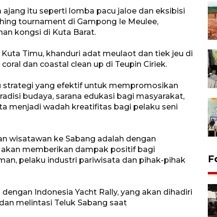
jang itu seperti lomba pacu jaloe dan eksibisi
shing tournament di Gampong Ie Meulee,
anan kongsi di Kuta Barat.
i Kuta Timu, khanduri adat meulaot dan tiek jeu di
oral dan coastal clean up di Teupin Ciriek.
tu strategi yang efektif untuk mempromosikan
i tradisi budaya, sarana edukasi bagi masyarakat,
 menjadi wadah kreatifitas bagi pelaku seni
an wisatawan ke Sabang adalah dengan
 akan memberikan dampak positif bagi
F
n, pelaku industri pariwisata dan pihak-pihak
engan Indonesia Yacht Rally, yang akan dihadiri
dan melintasi Teluk Sabang saat