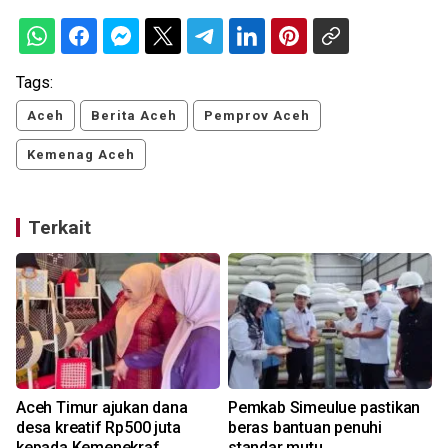
Tags:
Aceh
Berita Aceh
Pemprov Aceh
Kemenag Aceh
Terkait
Aceh Timur ajukan dana
Pemkab Simeulue pastikan
desa kreatif Rp500 juta
beras bantuan penuhi
kepada Kemenekraf
standar mutu