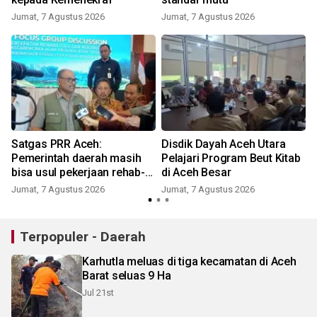
Jumat, 7 Agustus 2026
Jumat, 7 Agustus 2026
Satgas PRR Aceh:
Disdik Dayah Aceh Utara
Pemerintah daerah masih
Pelajari Program Beut Kitab
bisa usul pekerjaan rehab-
di Aceh Besar
rekon masuk Inpres
Jumat, 7 Agustus 2026
Jumat, 7 Agustus 2026
Terpopuler - Daerah
Karhutla meluas di tiga kecamatan di Aceh
Barat seluas 9 Ha
Jul 21st