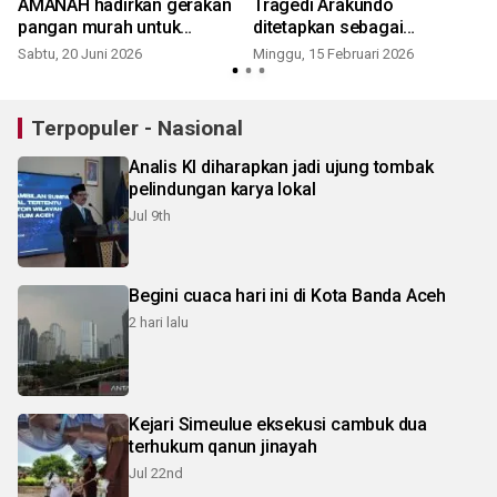
AMANAH hadirkan gerakan
Tragedi Arakundo
pangan murah untuk
ditetapkan sebagai
masyarakat Aceh
pelanggaran HAM
Sabtu, 20 Juni 2026
Minggu, 15 Februari 2026
Terpopuler - Nasional
Analis KI diharapkan jadi ujung tombak
pelindungan karya lokal
Jul 9th
Begini cuaca hari ini di Kota Banda Aceh
2 hari lalu
Kejari Simeulue eksekusi cambuk dua
terhukum qanun jinayah
Jul 22nd