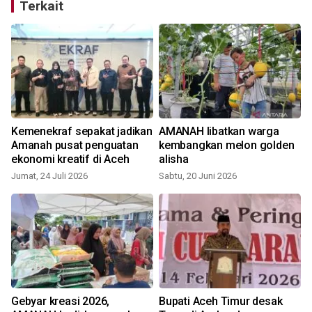
Terkait
d
Kemenekraf sepakat jadikan
AMANAH libatkan warga
Amanah pusat penguatan
kembangkan melon golden
ekonomi kreatif di Aceh
alisha
Jumat, 24 Juli 2026
Sabtu, 20 Juni 2026
S
k
Gebyar kreasi 2026,
Bupati Aceh Timur desak