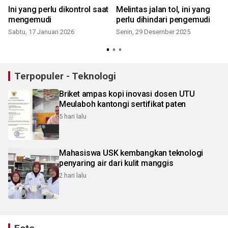
Ini yang perlu dikontrol saat
Melintas jalan tol, ini yang
mengemudi
perlu dihindari pengemudi
a
Sabtu, 17 Januari 2026
Senin, 29 Desember 2025
S
Terpopuler - Teknologi
Briket ampas kopi inovasi dosen UTU
Meulaboh kantongi sertifikat paten
5 hari lalu
Mahasiswa USK kembangkan teknologi
penyaring air dari kulit manggis
2 hari lalu