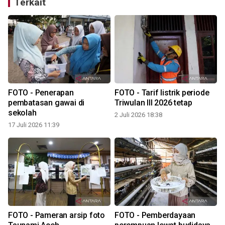
Terkait
FOTO - Penerapan
FOTO - Tarif listrik periode
h
pembatasan gawai di
Triwulan III 2026 tetap
sekolah
2 Juli 2026 18:38
2
17 Juli 2026 11:39
FOTO - Pameran arsip foto
FOTO - Pemberdayaan