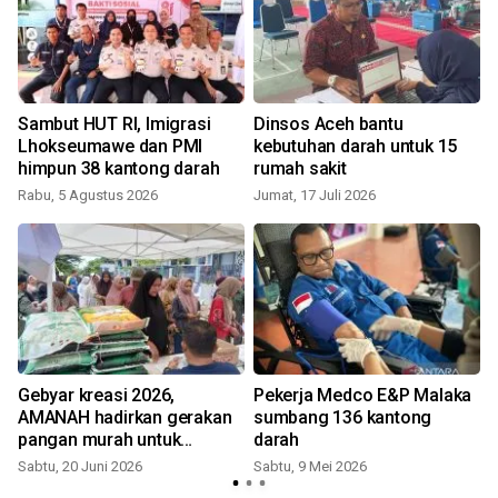
Sambut HUT RI, Imigrasi
Dinsos Aceh bantu
Lhokseumawe dan PMI
kebutuhan darah untuk 15
himpun 38 kantong darah
rumah sakit
Rabu, 5 Agustus 2026
Jumat, 17 Juli 2026
Gebyar kreasi 2026,
Pekerja Medco E&P Malaka
i
AMANAH hadirkan gerakan
sumbang 136 kantong
pangan murah untuk
darah
K
masyarakat Aceh
Sabtu, 20 Juni 2026
Sabtu, 9 Mei 2026