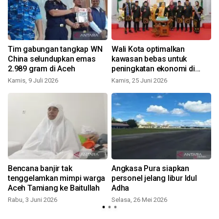
Tim gabungan tangkap WN
Wali Kota optimalkan
a
China selundupkan emas
kawasan bebas untuk
2.989 gram di Aceh
peningkatan ekonomi di
Sabang
Kamis, 9 Juli 2026
Kamis, 25 Juni 2026
Bencana banjir tak
Angkasa Pura siapkan
tenggelamkan mimpi warga
personel jelang libur Idul
Aceh Tamiang ke Baitullah
Adha
Rabu, 3 Juni 2026
Selasa, 26 Mei 2026