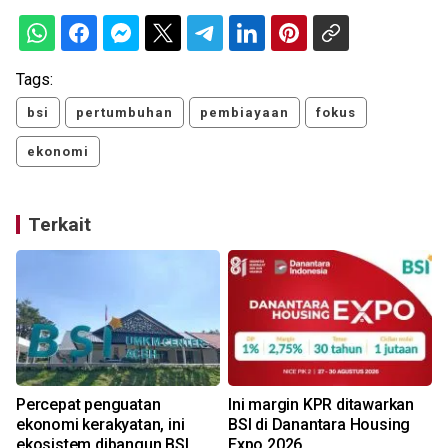
Tags:
bsi
pertumbuhan
pembiayaan
fokus
ekonomi
Terkait
Percepat penguatan
Ini margin KPR ditawarkan
ekonomi kerakyatan, ini
BSI di Danantara Housing
ekosistem dibangun BSI
Expo 2026