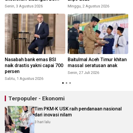
bersama Danantara
Senin, 3 Agustus 2026
Minggu, 2 Agustus 2026
K
Nasabah bank emas BSI
Baitulmal Aceh Timur khitan
naik drastis yakni capai 700
massal seratusan anak
persen
Senin, 27 Juli 2026
Sabtu, 1 Agustus 2026
R
Terpopuler - Ekonomi
Tim PKM-K USK raih pendanaan nasional
dari inovasi nilam
3 hari lalu