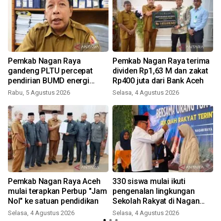
2
Pemkab Nagan Raya
Pemkab Nagan Raya terima
gandeng PLTU percepat
dividen Rp1,63 M dan zakat
pendirian BUMD energi
Rp400 juta dari Bank Aceh
Biomassa
Rabu, 5 Agustus 2026
Selasa, 4 Agustus 2026
Pemkab Nagan Raya Aceh
330 siswa mulai ikuti
mulai terapkan Perbup "Jam
pengenalan lingkungan
Nol" ke satuan pendidikan
Sekolah Rakyat di Nagan
Raya
Selasa, 4 Agustus 2026
Selasa, 4 Agustus 2026
K