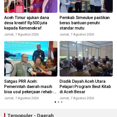
Aceh Timur ajukan dana
Pemkab Simeulue pastikan
desa kreatif Rp500 juta
beras bantuan penuhi
kepada Kemenekraf
standar mutu
Jumat, 7 Agustus 2026
Jumat, 7 Agustus 2026
Satgas PRR Aceh:
Disdik Dayah Aceh Utara
Pemerintah daerah masih
Pelajari Program Beut Kitab
bisa usul pekerjaan rehab-
di Aceh Besar
rekon masuk Inpres
Jumat, 7 Agustus 2026
Jumat, 7 Agustus 2026
Terpopuler - Daerah