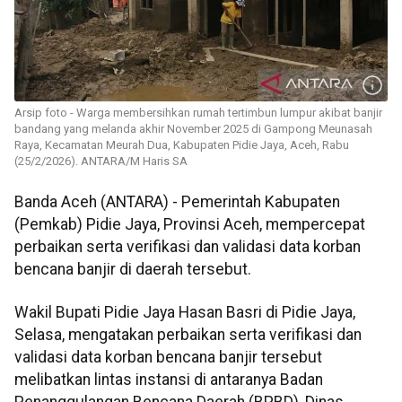
Arsip foto - Warga membersihkan rumah tertimbun lumpur akibat banjir
bandang yang melanda akhir November 2025 di Gampong Meunasah
Raya, Kecamatan Meurah Dua, Kabupaten Pidie Jaya, Aceh, Rabu
(25/2/2026). ANTARA/M Haris SA
Banda Aceh (ANTARA) - Pemerintah Kabupaten
(Pemkab) Pidie Jaya, Provinsi Aceh, mempercepat
perbaikan serta verifikasi dan validasi data korban
bencana banjir di daerah tersebut.
Wakil Bupati Pidie Jaya Hasan Basri di Pidie Jaya,
Selasa, mengatakan perbaikan serta verifikasi dan
validasi data korban bencana banjir tersebut
melibatkan lintas instansi di antaranya Badan
Penanggulangan Bencana Daerah (BPBD), Dinas