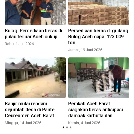
Bulog: Persediaan beras di
Persediaan beras di gudang
pulau terluar Aceh cukup
Bulog Aceh capai 123.009
ton
Rabu, 1 Juli 2026
Jumat, 19 Juni 2026
K
Banjir mulai rendam
Pemkab Aceh Barat
sejumlah desa di Pante
siagakan beras antisipasi
Ceureumen Aceh Barat
dampak karhutla dan
bencana
Minggu, 14 Juni 2026
Kamis, 4 Juni 2026