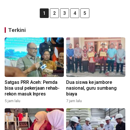
1
2
3
4
5
Terkini
Satgas PRR Aceh: Pemda
Dua siswa ke jambore
bisa usul pekerjaan rehab-
nasional, guru sumbang
rekon masuk Inpres
biaya
5 jam lalu
7 jam lalu