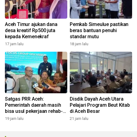
Aceh Timur ajukan dana
Pemkab Simeulue pastikan
desa kreatif Rp500 juta
beras bantuan penuhi
kepada Kemenekraf
standar mutu
17 jam lalu
18 jam lalu
Satgas PRR Aceh:
Disdik Dayah Aceh Utara
Pemerintah daerah masih
Pelajari Program Beut Kitab
bisa usul pekerjaan rehab-
di Aceh Besar
rekon masuk Inpres
19 jam lalu
21 jam lalu