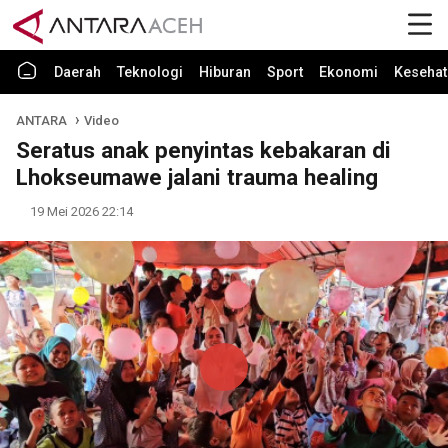
Daerah
Teknologi
Hiburan
Sport
Ekonomi
Kesehat
ANTARA
Video
Seratus anak penyintas kebakaran di
Lhokseumawe jalani trauma healing
19 Mei 2026 22:14
Play