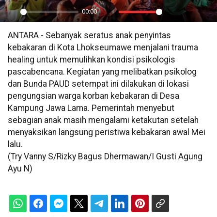
00:00
Play
Mute
Settings
PIP
En
ANTARA - Sebanyak seratus anak penyintas
ful
kebakaran di Kota Lhokseumawe menjalani trauma
healing untuk memulihkan kondisi psikologis
pascabencana. Kegiatan yang melibatkan psikolog
dan Bunda PAUD setempat ini dilakukan di lokasi
pengungsian warga korban kebakaran di Desa
Kampung Jawa Lama. Pemerintah menyebut
sebagian anak masih mengalami ketakutan setelah
menyaksikan langsung peristiwa kebakaran awal Mei
lalu.
(Try Vanny S/Rizky Bagus Dhermawan/I Gusti Agung
Ayu N)