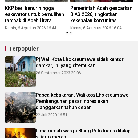
s
KKP beri benur hingga
Pemerintah Aceh gencarkan
eskavator untuk pemulihan
BIAS 2026, tingkatkan
tambak di Aceh Utara
kekebalan komunitas
Kamis, 6 Agustus 2026 16:44
Kamis, 6 Agustus 2026 16:04
Terpopuler
Pj Wali Kota Lhokseumawe sidak kantor
damkar, ini yang ditemukan
26 September 2023 20:06
Pasca kebakaran, Walikota Lhokseumawe:
Pembangunan pasar Inpres akan
dianggarkan tahun depan
22 Juli 2020 16:51
Lima rumah warga Blang Pulo ludes dilalap
si jago merah