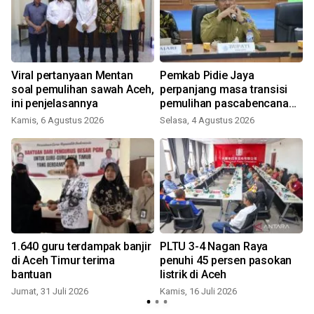
Viral pertanyaan Mentan
Pemkab Pidie Jaya
soal pemulihan sawah Aceh,
perpanjang masa transisi
ini penjelasannya
pemulihan pascabencana
hidrometeorologi
Kamis, 6 Agustus 2026
Selasa, 4 Agustus 2026
R
1.640 guru terdampak banjir
PLTU 3-4 Nagan Raya
di Aceh Timur terima
penuhi 45 persen pasokan
a
bantuan
listrik di Aceh
Jumat, 31 Juli 2026
Kamis, 16 Juli 2026
S