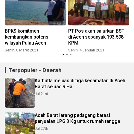
BPKS komitmen
PT Pos akan salurkan BST
kembangkan potensi
di Aceh sebanyak 193.598
wilayah Pulau Aceh
KPM
S
Senin, 8 Maret 2021
Senin, 4 Januari 2021
Terpopuler - Daerah
Karhutla meluas di tiga kecamatan di Aceh
Barat seluas 9 Ha
Jul 21st
Aceh Barat larang pedagang batasi
penjualan LPG 3 Kg untuk rumah tangga
Jul 27th