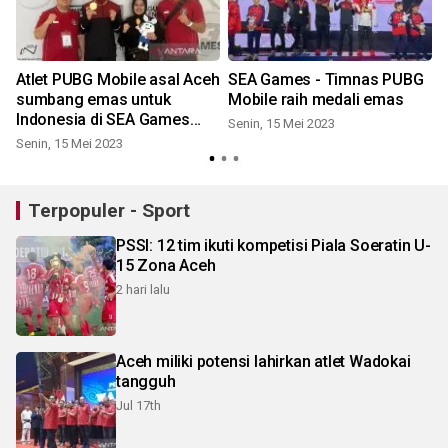
Atlet PUBG Mobile asal Aceh
SEA Games - Timnas PUBG
sumbang emas untuk
Mobile raih medali emas
Indonesia di SEA Games
Senin, 15 Mei 2023
Kamboja
Senin, 15 Mei 2023
Terpopuler - Sport
PSSI: 12 tim ikuti kompetisi Piala Soeratin U-
15 Zona Aceh
2 hari lalu
Aceh miliki potensi lahirkan atlet Wadokai
tangguh
Jul 17th