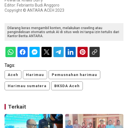
Pewarta: Khalis Surry
Editor: Febrianto Budi Anggoro
Copyright © ANTARA ACEH 2023
Dilarang keras mengambil konten, melakukan crawling atau
pengindeksan otomatis untuk AI di situs web ini tanpa izin tertulis dari
Kantor Berita ANTARA.
Tags:
Aceh
Harimau
Pemusnahan harimau
Harimau sumatera
BKSDA Aceh
Terkait