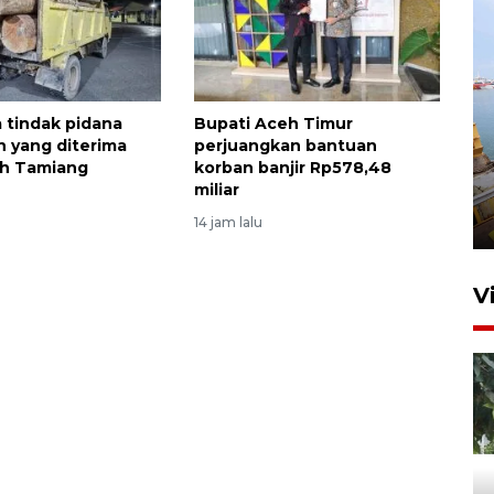
a tindak pidana
Bupati Aceh Timur
 yang diterima
perjuangkan bantuan
eh Tamiang
korban banjir Rp578,48
miliar
14 jam lalu
V