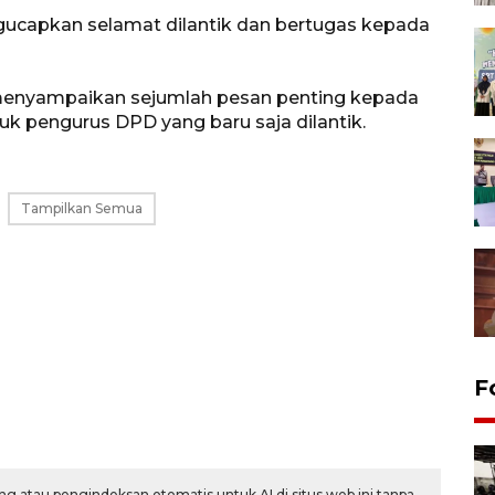
apkan selamat dilantik dan bertugas kepada
enyampaikan sejumlah pesan penting kepada
uk pengurus DPD yang baru saja dilantik.
Tampilkan Semua
F
g atau pengindeksan otomatis untuk AI di situs web ini tanpa