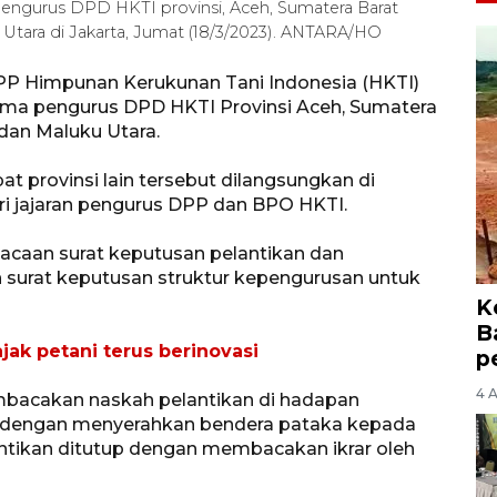
gurus DPD HKTI provinsi, Aceh, Sumatera Barat
Utara di Jakarta, Jumat (18/3/2023). ANTARA/HO
P Himpunan Kerukunan Tani Indonesia (HKTI)
lima pengurus DPD HKTI Provinsi Aceh, Sumatera
 dan Maluku Utara.
 provinsi lain tersebut dilangsungkan di
ri jajaran pengurus DPP dan BPO HKTI.
acaan surat keputusan pelantikan dan
 surat keputusan struktur kepengurusan untuk
K
B
jak petani terus berinovasi
p
4 
bacakan naskah pelantikan di hadapan
an dengan menyerahkan bendera pataka kepada
ntikan ditutup dengan membacakan ikrar oleh