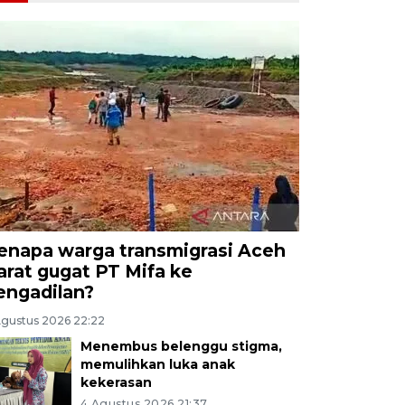
enapa warga transmigrasi Aceh
arat gugat PT Mifa ke
engadilan?
Agustus 2026 22:22
Menembus belenggu stigma,
memulihkan luka anak
kekerasan
4 Agustus 2026 21:37