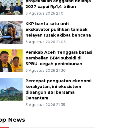
proyeksikan anggaran belanja
2027 capai Rp1,4 triliun
3 Agustus 2026 21:01
KKP bantu satu unit
ekskavator pulihkan tambak
nelayan rusak akibat bencana
3 Agustus 2026 21:06
Pemkab Aceh Tenggara batasi
pembelian BBM subsidi di
SPBU, cegah penimbunan
3 Agustus 2026 21:30
Percepat penguatan ekonomi
kerakyatan, ini ekosistem
dibangun BSI bersama
Danantara
3 Agustus 2026 21:35
op News