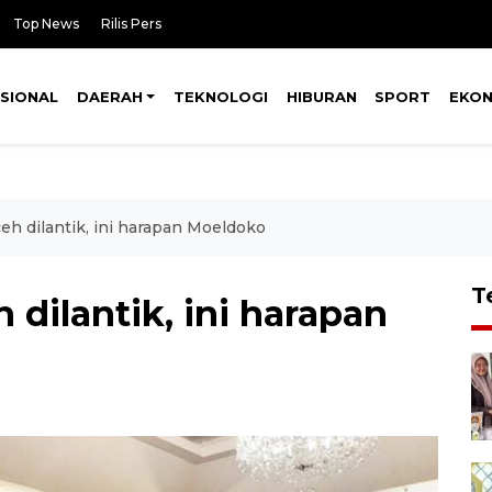
Top News
Rilis Pers
SIONAL
DAERAH
TEKNOLOGI
HIBURAN
SPORT
EKO
h dilantik, ini harapan Moeldoko
T
dilantik, ini harapan