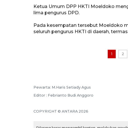
Ketua Umum DPP HKTI Moeldoko menguc
lima pengurus DPD.
Pada kesempatan tersebut Moeldoko m
seluruh pengurus HKTI di daerah, termas
1
2
Pewarta: M.Haris Setiady Agus
Editor : Febrianto Budi Anggoro
COPYRIGHT © ANTARA 2026
Dilarang keras mengambil konten, melakukan crawlin