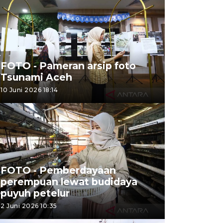
FOTO - Pameran arsip foto
Tsunami Aceh
10 Juni 2026 18:14
FOTO - Pemberdayaan
perempuan lewat budidaya
puyuh petelur
2 Juni 2026 10:35