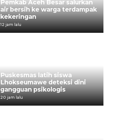
Pemkab Aceh Besar salurkan
air bersih ke warga terdampak
kekeringan
12 jam lalu
Puskesmas latih siswa
Lhokseumawe deteksi dini
gangguan psikologis
20 jam lalu