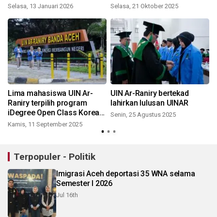
masyarakat Aceh
Selasa, 13 Januari 2026
Selasa, 21 Oktober 2025
Lima mahasiswa UIN Ar-
UIN Ar-Raniry bertekad
Raniry terpilih program
lahirkan lulusan UINAR
iDegree Open Class Korea
Senin, 25 Agustus 2025
Selatan
Kamis, 11 September 2025
Terpopuler - Politik
Imigrasi Aceh deportasi 35 WNA selama
Semester I 2026
Jul 16th