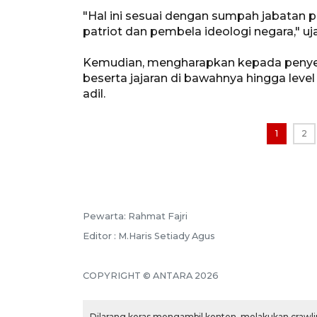
"Hal ini sesuai dengan sumpah jabatan p
patriot dan pembela ideologi negara," uj
Kemudian, mengharapkan kepada penyel
beserta jajaran di bawahnya hingga level
adil.
1
2
Pewarta: Rahmat Fajri
Editor : M.Haris Setiady Agus
COPYRIGHT © ANTARA 2026
Dilarang keras mengambil konten, melakukan crawlin