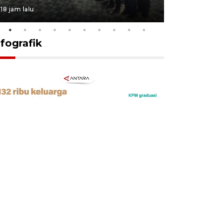
18 jam lalu
18 jam lalu
nfografik