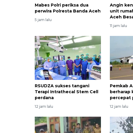
Mabes Polri periksa dua
Angin ken
perwira Polresta Banda Aceh
unit ruma
Aceh Bes
5 jam lalu
11 jam lalu
RSUDZA sukses tangani
Pemkab A
Terapi Intrathecal Stem Cell
berharap
perdana
percepat
12 jam lalu
12 jam lalu