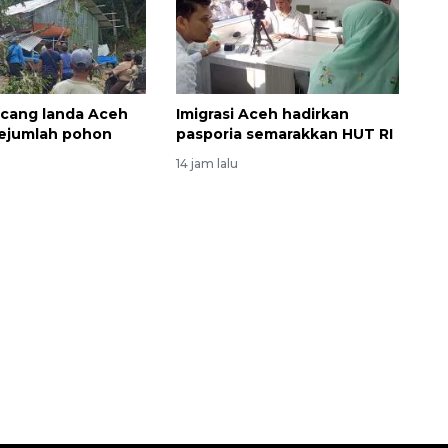
cang landa Aceh
Imigrasi Aceh hadirkan
sejumlah pohon
pasporia semarakkan HUT RI
14 jam lalu
Vaksin HPV untuk siswa laki-
laki
2026-08-06 06:30:00