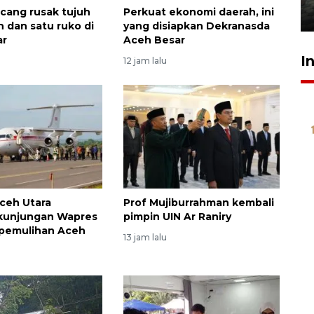
cang rusak tujuh
Perkuat ekonomi daerah, ini
31 Juli 2026 20:28
h dan satu ruko di
yang disiapkan Dekranasda
ar
Aceh Besar
I
12 jam lalu
ceh Utara
Prof Mujiburrahman kembali
 kunjungan Wapres
pimpin UIN Ar Raniry
 pemulihan Aceh
13 jam lalu