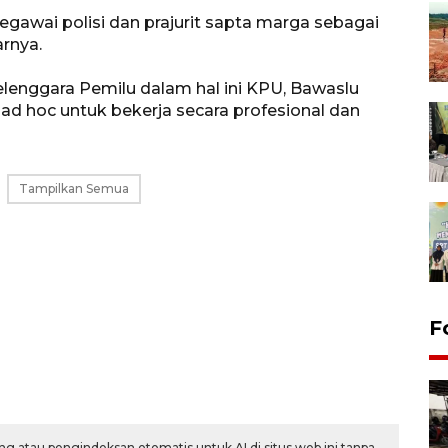
egawai polisi dan prajurit sapta marga sebagai
arnya.
enggara Pemilu dalam hal ini KPU, Bawaslu
 ad hoc untuk bekerja secara profesional dan
Tampilkan Semua
F
g atau pengindeksan otomatis untuk AI di situs web ini tanpa