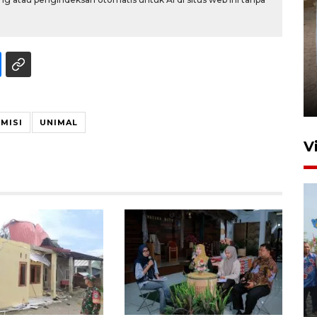
FOTO - Arus libur Panjang ke
Sabang meningkat
2 Juni 2026 10:33
MISI
UNIMAL
V
Pemkot Lhokseumawe siap
terima peralihan RSUD Cut
Meutia