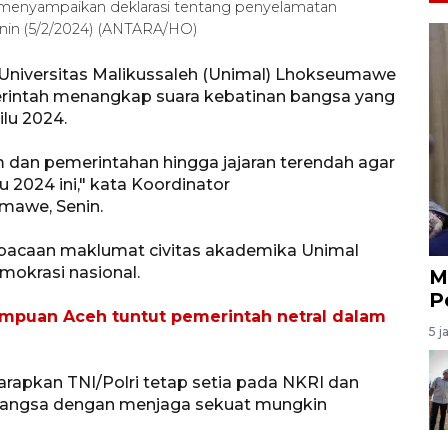
menyampaikan deklarasi tentang penyelamatan
nin (5/2/2024) (ANTARA/HO)
Universitas Malikussaleh (Unimal) Lhokseumawe
intah menangkap suara kebatinan bangsa yang
lu 2024.
m dan pemerintahan hingga jajaran terendah agar
u 2024 ini," kata Koordinator
mawe, Senin.
bacaan maklumat civitas akademika Unimal
mokrasi nasional.
M
P
empuan Aceh tuntut pemerintah netral dalam
5 j
arapkan TNI/Polri tetap setia pada NKRI dan
 bangsa dengan menjaga sekuat mungkin