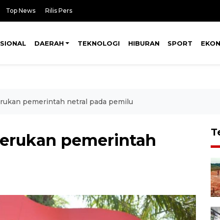
Top News
Rilis Pers
SIONAL
DAERAH
TEKNOLOGI
HIBURAN
SPORT
EKO
rukan pemerintah netral pada pemilu
T
serukan pemerintah