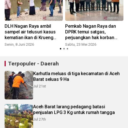
DLH Nagan Raya ambil
Pemkab Nagan Raya dan
sampel air telusuri kasus
DPRK temui satgas,
kematian ikan di Krueng
perjuangkan hak korban
Tadu
bencana
Senin, 8 Juni 2026
Sabtu, 23 Mei 2026
S
Terpopuler - Daerah
Karhutla meluas di tiga kecamatan di Aceh
Barat seluas 9 Ha
Jul 21st
Aceh Barat larang pedagang batasi
penjualan LPG 3 Kg untuk rumah tangga
Jul 27th