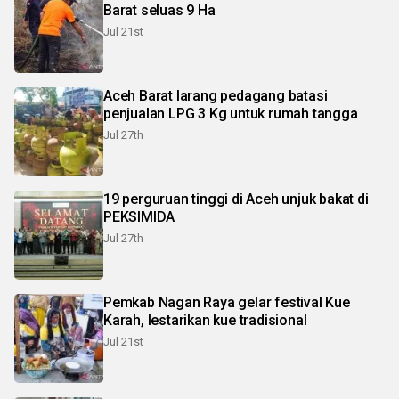
Barat seluas 9 Ha
Jul 21st
Aceh Barat larang pedagang batasi
penjualan LPG 3 Kg untuk rumah tangga
Jul 27th
19 perguruan tinggi di Aceh unjuk bakat di
PEKSIMIDA
Jul 27th
Pemkab Nagan Raya gelar festival Kue
Karah, lestarikan kue tradisional
Jul 21st