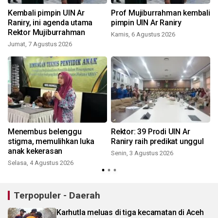
Kembali pimpin UIN Ar
Prof Mujiburrahman kembali
Raniry, ini agenda utama
pimpin UIN Ar Raniry
Rektor Mujiburrahman
Kamis, 6 Agustus 2026
Jumat, 7 Agustus 2026
K
Menembus belenggu
Rektor: 39 Prodi UIN Ar
n
stigma, memulihkan luka
Raniry raih predikat unggul
anak kekerasan
Senin, 3 Agustus 2026
Selasa, 4 Agustus 2026
S
Terpopuler - Daerah
Karhutla meluas di tiga kecamatan di Aceh