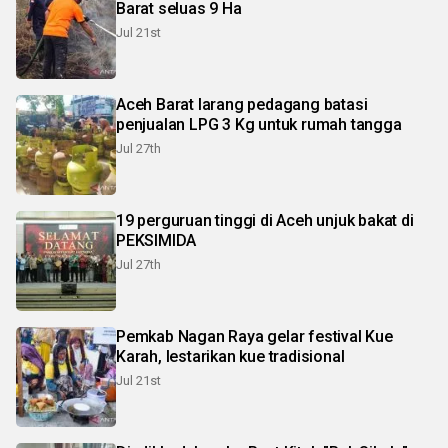
Barat seluas 9 Ha
Jul 21st
Aceh Barat larang pedagang batasi
penjualan LPG 3 Kg untuk rumah tangga
Jul 27th
19 perguruan tinggi di Aceh unjuk bakat di
PEKSIMIDA
Jul 27th
Pemkab Nagan Raya gelar festival Kue
Karah, lestarikan kue tradisional
Jul 21st