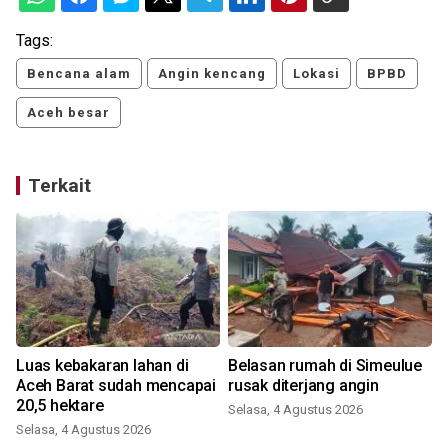
Tags:
Bencana alam
Angin kencang
Lokasi
BPBD
Aceh besar
Terkait
Luas kebakaran lahan di
Belasan rumah di Simeulue
Aceh Barat sudah mencapai
rusak diterjang angin
20,5 hektare
Selasa, 4 Agustus 2026
Selasa, 4 Agustus 2026
S