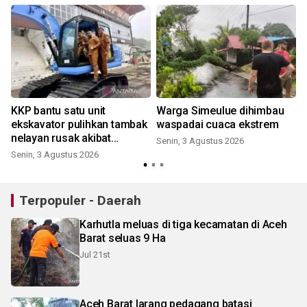
KKP bantu satu unit
Warga Simeulue dihimbau
ekskavator pulihkan tambak
waspadai cuaca ekstrem
nelayan rusak akibat
Senin, 3 Agustus 2026
bencana
Senin, 3 Agustus 2026
S
Terpopuler - Daerah
Karhutla meluas di tiga kecamatan di Aceh
Barat seluas 9 Ha
Jul 21st
Aceh Barat larang pedagang batasi