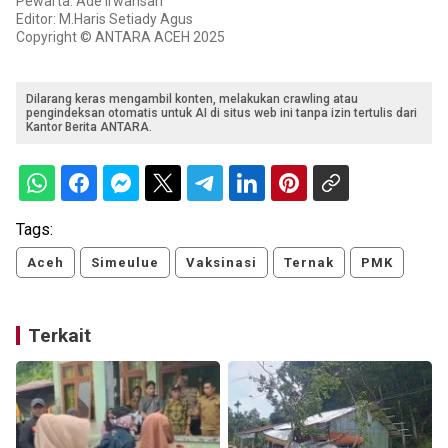
Pewarta: Ade Irwansah
Editor: M.Haris Setiady Agus
Copyright © ANTARA ACEH 2025
Dilarang keras mengambil konten, melakukan crawling atau
pengindeksan otomatis untuk AI di situs web ini tanpa izin tertulis dari
Kantor Berita ANTARA.
Tags:
Aceh
Simeulue
Vaksinasi
Ternak
PMK
Terkait