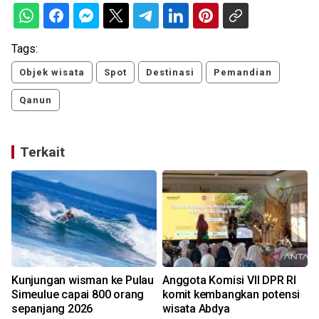
Tags:
Objek wisata
Spot
Destinasi
Pemandian
Qanun
Terkait
Kunjungan wisman ke Pulau
Anggota Komisi VII DPR RI
Simeulue capai 800 orang
komit kembangkan potensi
sepanjang 2026
wisata Abdya