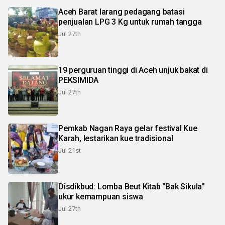
Aceh Barat larang pedagang batasi
penjualan LPG 3 Kg untuk rumah tangga
Jul 27th
19 perguruan tinggi di Aceh unjuk bakat di
PEKSIMIDA
Jul 27th
Pemkab Nagan Raya gelar festival Kue
Karah, lestarikan kue tradisional
Jul 21st
Disdikbud: Lomba Beut Kitab "Bak Sikula"
ukur kemampuan siswa
Jul 27th