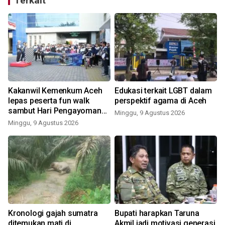
Terkait
Kakanwil Kemenkum Aceh
Edukasi terkait LGBT dalam
lepas peserta fun walk
perspektif agama di Aceh
sambut Hari Pengayoman
Minggu, 9 Agustus 2026
ke-81
Minggu, 9 Agustus 2026
Kronologi gajah sumatra
Bupati harapkan Taruna
ditemukan mati di
Akmil jadi motivasi generasi