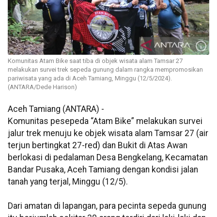
Komunitas Atam Bike saat tiba di objek wisata alam Tamsar 27
melakukan survei trek sepeda gunung dalam rangka mempromosikan
pariwisata yang ada di Aceh Tamiang, Minggu (12/5/2024).
(ANTARA/Dede Harison)
Aceh Tamiang (ANTARA) -
Komunitas pesepeda “Atam Bike” melakukan survei
jalur trek menuju ke objek wisata alam Tamsar 27 (air
terjun bertingkat 27-red) dan Bukit di Atas Awan
berlokasi di pedalaman Desa Bengkelang, Kecamatan
Bandar Pusaka, Aceh Tamiang dengan kondisi jalan
tanah yang terjal, Minggu (12/5).
Dari amatan di lapangan, para pecinta sepeda gunung