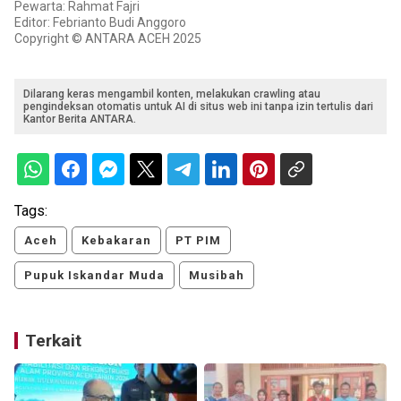
Pewarta: Rahmat Fajri
Editor: Febrianto Budi Anggoro
Copyright © ANTARA ACEH 2025
Dilarang keras mengambil konten, melakukan crawling atau
pengindeksan otomatis untuk AI di situs web ini tanpa izin tertulis dari
Kantor Berita ANTARA.
Tags:
Aceh
Kebakaran
PT PIM
Pupuk Iskandar Muda
Musibah
Terkait